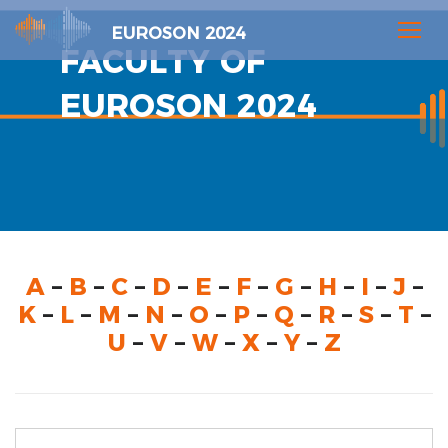
EUROSON 2024
FACULTY OF
EUROSON 2024
A
–
B
–
C
–
D
–
E
–
F
–
G
–
H
–
I
–
J
–
K
–
L
–
M
–
N
–
O
–
P
–
Q
–
R
–
S
–
T
–
U
–
V
–
W
–
X
–
Y
–
Z