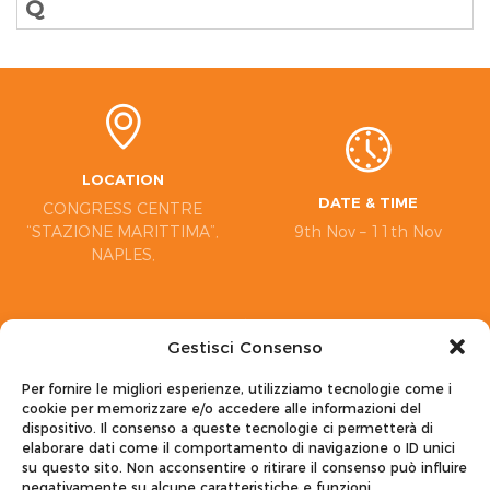
Q
LOCATION
DATE & TIME
CONGRESS CENTRE
“STAZIONE MARITTIMA”,
9th Nov – 11th Nov
NAPLES,
Gestisci Consenso
Per fornire le migliori esperienze, utilizziamo tecnologie come i
EMAIL
cookie per memorizzare e/o accedere alle informazioni del
euroson2024@siumb.it
dispositivo. Il consenso a queste tecnologie ci permetterà di
elaborare dati come il comportamento di navigazione o ID unici
su questo sito. Non acconsentire o ritirare il consenso può influire
negativamente su alcune caratteristiche e funzioni.