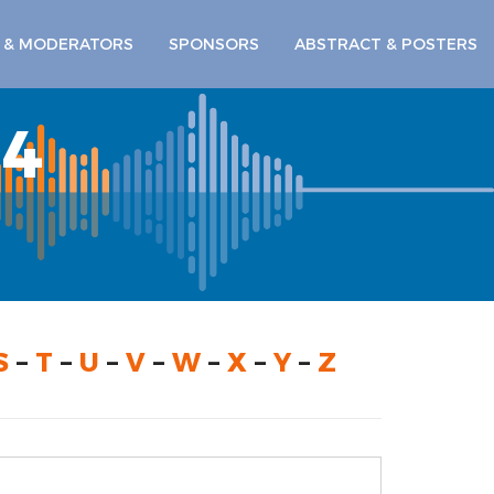
 & MODERATORS
SPONSORS
ABSTRACT & POSTERS
4
S
–
T
–
U
–
V
–
W
–
X
–
Y
–
Z