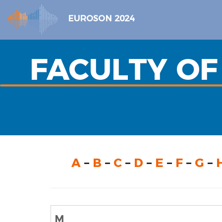
EUROSON 2024
FACULTY OF
A
–
B
–
C
–
D
–
E
–
F
–
G
–
M