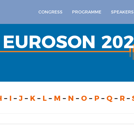
CONGRESS
PROGRAMME
SPEAKERS
 EUROSON 202
H
–
I
–
J
–
K
–
L
–
M
–
N
–
O
–
P
–
Q
–
R
–