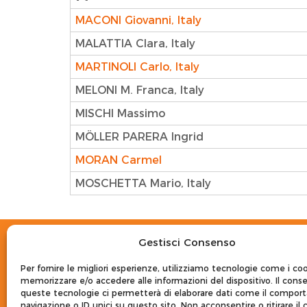
MACONI Giovanni, Italy
MALATTIA Clara, Italy
MARTINOLI Carlo, Italy
MELONI M. Franca, Italy
MISCHI Massimo
MÖLLER PARERA Ingrid
MORAN Carmel
MOSCHETTA Mario, Italy
Gestisci Consenso
Per fornire le migliori esperienze, utilizziamo tecnologie come i co
memorizzare e/o accedere alle informazioni del dispositivo. Il cons
LOCATION
queste tecnologie ci permetterà di elaborare dati come il compor
navigazione o ID unici su questo sito. Non acconsentire o ritirare il